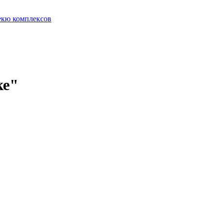
екю комплексов
ке"